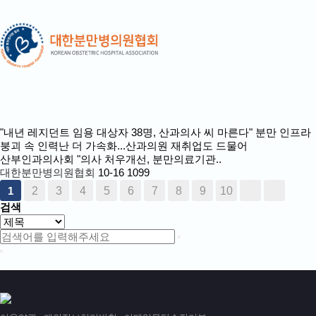
"내년 레지던트 임용 대상자 38명, 산과의사 씨 마른다"
분만 인프라
붕괴 속 인력난 더 가속화...산과의원 재취업도 드물어
산부인과의사회 "의사 처우개선, 분만의료기관..
대한분만병의원협회
10-16
1099
2
3
4
5
6
7
8
9
10
1
검색